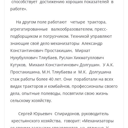
способствует достижению хороших показателей в
работе».
На другом поле работают четыре трактора,
агрегатированные валкообразователем, пресс-
подборщиком и погрузчиком. Техникой управляют
знающие своё дело механизаторы Александр
Константинович Простакишин, Мирхат
Нухубуллович Тляубаев, Руслан Хикматуллович
Кутуков, Михаил Константинович Долгушин. У А.К.
Простакишина, М.Н. Тляубаева и М.К. Долгушина
стаж работы более 40 лет. Они поработали на всех
видах тракторов и комбайнов, профессионалы своего
дела, опытные полеводы, посвятили свою жизнь
сельскому хозяйству.
Сергей Юрьевич Спиридонов, руководитель
крестьянского хозяйства, говорит: «Механизаторы
со своими задачами справляются на отлично. У