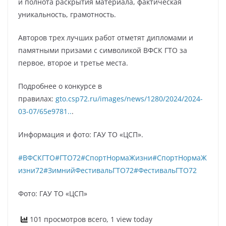
и полнота раскрытия материала, фактическая
уникальность, грамотность.
Авторов трех лучших работ отметят дипломами и
памятными призами с символикой ВФСК ГТО за
первое, второе и третье места.
Подробнее о конкурсе в
правилах:
gto.csp72.ru/images/news/1280/2024/2024-
03-07/65e9781..
.
Информация и фото: ГАУ ТО «ЦСП».
#ВФСКГТО
#ГТО72
#СпортНормаЖизни
#СпортНормаЖ
изни72
#ЗимнийФестивальГТО72
#ФестивальГТО72
Фото: ГАУ ТО «ЦСП»
101 просмотров всего, 1 view today