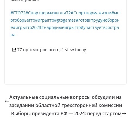
#ГТО72
#Спортнормажизни72
#Спортнормажизни
#мн
огоборьегто
#игрыгто
#gtogames
#готовктрудуиоборон
е
#игрыгто2023
#народныеигрыгто
#участвуетвсястра
на
77 просмотров всего, 1 view today
Актуальные социальные вопросы обсудили на
заседании областной трехсторонней комиссии
Выборы президента РФ — 2024: перед стартом