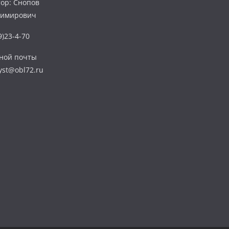
ор: Снопов
димирович
)23-4-70
нной почты
yst@obl72.ru