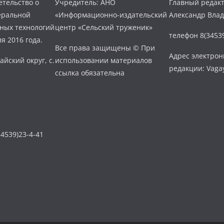
тельство о
Учредитель: АНО
Главный редакт
еральной
«Информационно-издательский
Александр Вла
нных технологий
центр «Сельский труженик»
телефон 8(34539
я 2016 года.
Все права защищены © При
Адрес электро
айский округ, с.
использовании материалов
редакции: Vaga
ссылка обязательна
4539)23-4-41