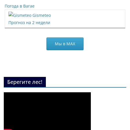
Погода в Вагае
Gismeteo
Прогноз на 2 недели
Мы в МАХ
Берегите лес!