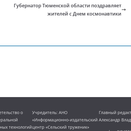
Губернатор Тюменской области поздравляет
жителей с Днем космонавтики
тельство о
Учредитель: АНО
Главный редакт
еральной
«Информационно-издательский
Александр Вла
нных технологий
центр «Сельский труженик»