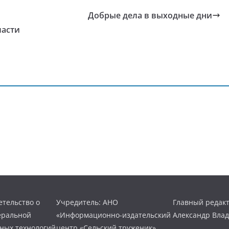
Добрые дела в выходные дни
ласти
тельство о
Учредитель: АНО
Главный редакт
еральной
«Информационно-издательский
Александр Вла
нных технологий
центр «Сельский труженик»