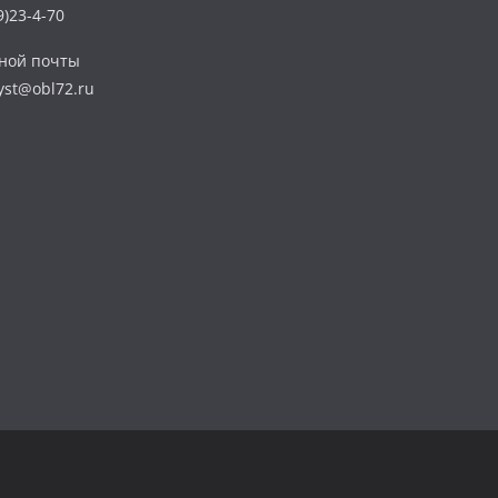
)23-4-70
нной почты
yst@obl72.ru