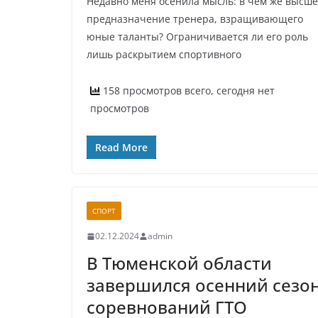
Недавно меня осенила мысль: в чем же высш
предназначение тренера, взращивающего
юные таланты? Ограничивается ли его роль
лишь раскрытием спортивного
158 просмотров всего, сегодня нет
просмотров
Read More
СПОРТ
02.12.2024
admin
В Тюменской области
завершился осенний сезо
соревнований ГТО