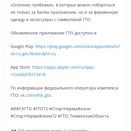
«Осенние пробежки», в которых можно побороться
не только за баллы приложения, но и за фирменную
одежду и аксессуары с символикой ГТО.
Обновленное приложение ГТО доступно в
Google Play:
https://play.google.com/store/apps/details?
id=ru.gto.fitness&hl=ru
App Store:
https://apps.apple.com/ru/app/
гто/id6476573418
.
По информации федерального оператора комплекса
ГТО:
vk.com/vfsk_gto
.
#ВФСКГТО #ГТО72 #СпортНормаЖизни
#СпортНормаЖизни72 #ГТО_ТюменскаяОбласть
104 просмотров всего, 1 view today