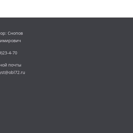
ор: Снопов
димирович
)23-4-70
нной почты
yst@obl72.ru