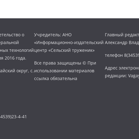
тельство о
Учредитель: АНО
Главный редакт
еральной
«Информационно-издательский
Александр Вла
нных технологий
центр «Сельский труженик»
телефон 8(34539
я 2016 года.
Все права защищены © При
Адрес электро
айский округ, с.
использовании материалов
редакции: Vaga
ссылка обязательна
4539)23-4-41