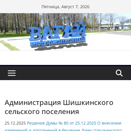
Перейти
Пятница, Август 7, 2026
к
содержимому
Администрация Шишкинского
сельского поселения
25.12.2025
Решение Думы № 80 от 25.12.2025 О внесении
изменений и дополнений в Решение Думы Шишкинского