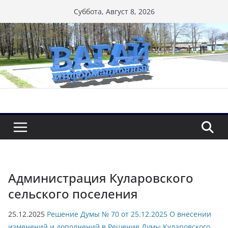
Перейти
Суббота, Август 8, 2026
к
содержимому
Администрация Куларовского
сельского поселения
25.12.2025
Решение Думы № 70 от 25.12.2025 О внесении
изменений и дополнений в Решение Думы Куларовского