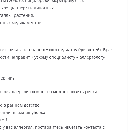
ы (молоко, яйца, орехи, морепродукты).
е клещи, шерсть животных.
таллы, растения.
енных медикаментов.
е с визита к терапевту или педиатру (для детей). Врач
сти направит к узкому специалисту – аллергологу-
лергии?
тие аллергии сложно, но можно снизить риски:
 в раннем детстве.
ений, влажная уборка.
тет!
о у вас аллергия, постарайтесь избегать контакта с