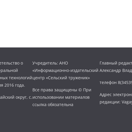
тельство о
Учредитель: АНО
Главный редакт
еральной
«Информационно-издательский
Александр Вла
нных технологий
центр «Сельский труженик»
телефон 8(34539
я 2016 года.
Все права защищены © При
Адрес электро
айский округ, с.
использовании материалов
редакции: Vaga
ссылка обязательна