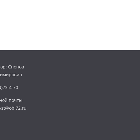
ор: Снопов
димирович
)23-4-70
нной почты
yst@obl72.ru