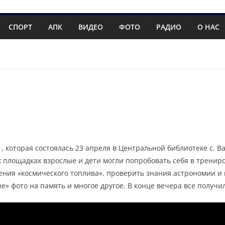
СПОРТ
АПК
ВИДЕО
ФОТО
РАДИО
О НАС
1, которая состоялась 23 апреля в Центральной библиотеке с. 
площадках взрослые и дети могли попробовать себя в трениро
ения «космического топлива», проверить знания астрономии и 
ные» фото на память и многое другое. В конце вечера все полу