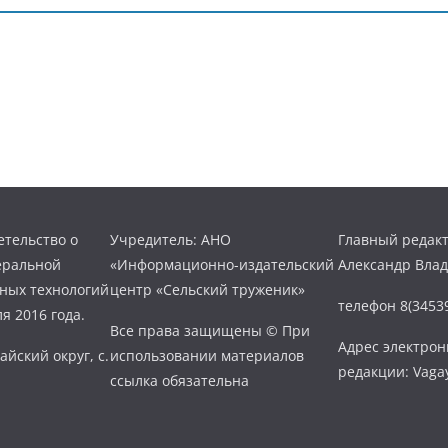
тельство о
Учредитель: АНО
Главный редакт
еральной
«Информационно-издательский
Александр Вла
нных технологий
центр «Сельский труженик»
телефон 8(34539
я 2016 года.
Все права защищены © При
Адрес электро
айский округ, с.
использовании материалов
редакции: Vaga
ссылка обязательна