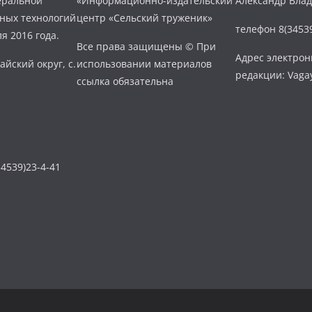
еральной
«Информационно-издательский
Александр Вла
нных технологий
центр «Сельский труженик»
телефон 8(34539
я 2016 года.
Все права защищены © При
Адрес электро
айский округ, с.
использовании материалов
редакции: Vaga
ссылка обязательна
4539)23-4-41