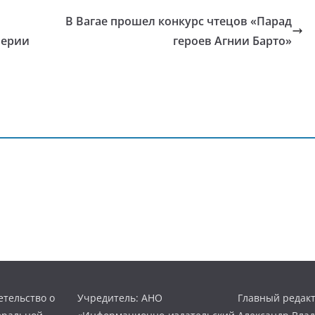
В Вагае прошел конкурс чтецов «Парад
верии
героев Агнии Барто»
тельство о
Учредитель: АНО
Главный редакт