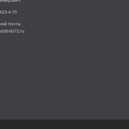
димирович
)23-4-70
нной почты
yst@obl72.ru