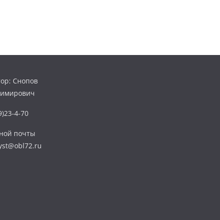
ор: Снопов
димирович
)23-4-70
нной почты
yst@obl72.ru