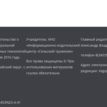
тельство о
Учредитель: АНО
Главный редакт
еральной
«Информационно-издательский
Александр Вла
нных технологий
центр «Сельский труженик»
телефон 8(34539
я 2016 года.
Все права защищены © При
Адрес электро
айский округ, с.
использовании материалов
редакции: Vaga
ссылка обязательна
4539)23-4-41