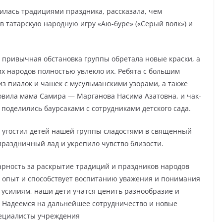
илась традициями праздника, рассказала, чем
в татарскую народную игру «Аю-буре» («Серый волк») и
 привычная обстановка группы обретала новые краски, а
 народов полностью увлекло их. Ребята с большим
из пиалок и чашек с мусульманскими узорами, а также
овила мама Самира — Марганова Насима Азатовна, и чак-
поделились баурсаками с сотрудниками детского сада.
р угостил детей нашей группы сладостями в священный
праздничный лад и укрепило чувство близости.
арность за раскрытие традиций и праздников народов
й опыт и способствует воспитанию уважения и понимания
усилиям, наши дети учатся ценить разнообразие и
. Надеемся на дальнейшее сотрудничество и новые
пециалисты учреждения