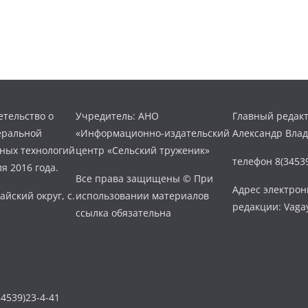
тельство о
Учредитель: АНО
Главный редакт
еральной
«Информационно-издательский
Александр Вла
нных технологий
центр «Сельский труженик»
телефон 8(34539
я 2016 года.
Все права защищены © При
Адрес электро
айский округ, с.
использовании материалов
редакции: Vaga
ссылка обязательна
4539)23-4-41