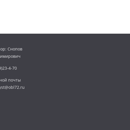
ор: Снопов
димирович
)23-4-70
нной почты
yst@obl72.ru