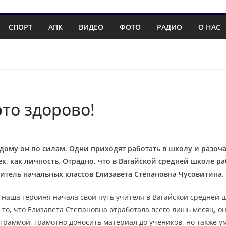
СПОРТ
АПК
ВИДЕО
ФОТО
РАДИО
О НАС
то здорово!
ждому он по силам. Одни приходят работать в школу и разоч
век, как личность. Отрадно, что в Вагайской средней школе 
учитель начальных классов Елизавета Степановна Чусовитина.
 наша героиня начала свой путь учителя в Вагайской средней 
а то, что Елизавета Степановна отработала всего лишь месяц, о
раммой, грамотно доносить материал до учеников, но также ум