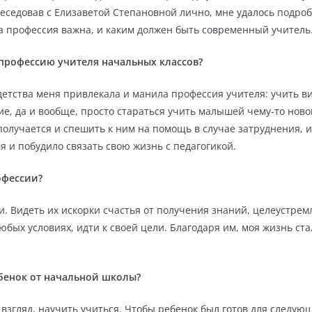
еседовав с Елизаветой Степановной лично, мне удалось подробн
та профессия важна, и каким должен быть современный учитель
 профессию учителя начальных классов?
детства меня привлекала и манила профессия учителя: учить в
е, да и вообще, просто стараться учить малышей чему-то новому
 получается и спешить к ним на помощь в случае затруднения, 
я и побудило связать свою жизнь с педагогикой.
офессии?
и. Видеть их искорки счастья от получения знаний, целеустрем
любых условиях, идти к своей цели. Благодаря им, моя жизнь с
ебенок от начальной школы?
взгляд, научить учиться. Чтобы ребенок был готов для следую