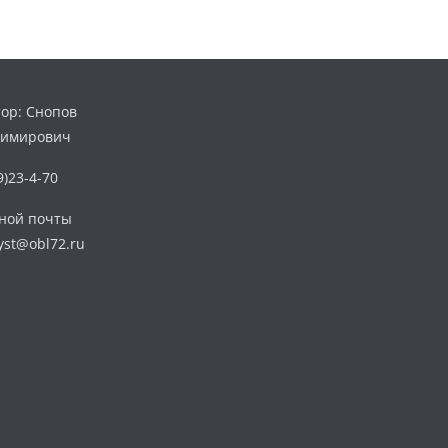
ор: Снопов
димирович
)23-4-70
нной почты
yst@obl72.ru