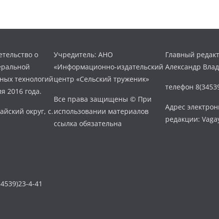
тельство о
Учредитель: АНО
Главный редакт
еральной
«Информационно-издательский
Александр Вла
нных технологий
центр «Сельский труженик»
телефон 8(34539
я 2016 года.
Все права защищены © При
Адрес электро
айский округ, с.
использовании материалов
редакции: Vaga
ссылка обязательна
4539)23-4-41