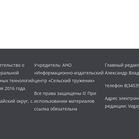
тельство о
Учредитель: АНО
Главный редакт
еральной
«Информационно-издательский
Александр Вла
нных технологий
центр «Сельский труженик»
телефон 8(34539
я 2016 года.
Все права защищены © При
Адрес электро
айский округ, с.
использовании материалов
редакции: Vaga
ссылка обязательна