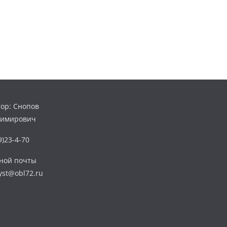
ор: Снопов
димирович
)23-4-70
нной почты
yst@obl72.ru