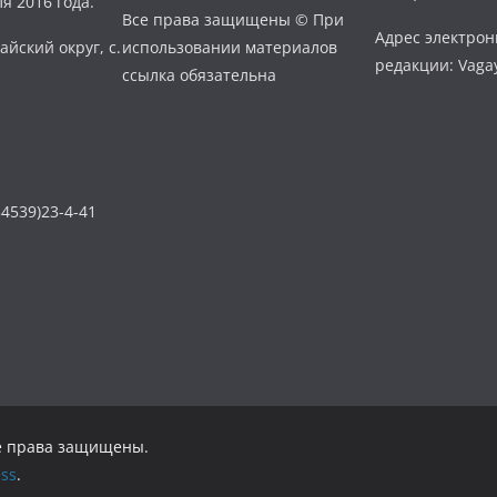
я 2016 года.
Все права защищены © При
Адрес электро
айский округ, с.
использовании материалов
редакции: Vaga
ссылка обязательна
4539)23-4-41
се права защищены.
ss
.