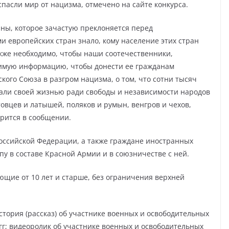
спасли мир от нацизма, отмечено на сайте конкурса.
ны, которое зачастую преклоняется перед
европейских стран знало, кому население этих стран
кже необходимо, чтобы наши соотечественники,
имую информацию, чтобы донести ее гражданам
ого Союза в разгром нацизма, о том, что сотни тысяч
али своей жизнью ради свободы и независимости народов
товцев и латышей, поляков и румын, венгров и чехов,
орится в сообщении.
Российской Федерации, а также граждане иностранных
пу в составе Красной Армии и в союзничестве с ней.
ющие от 10 лет и старше, без ограничения верхней
тория (рассказ) об участнике военных и освободительных
гг; видеоролик об участнике военных и освободительных