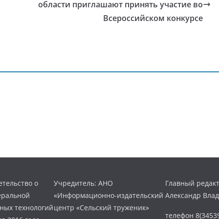
области приглашают принять участие во
Всероссийском конкурсе
тельство о
Учредитель: АНО
Главный редакт
еральной
«Информационно-издательский
Александр Вла
нных технологий
центр «Сельский труженик»
телефон 8(34539