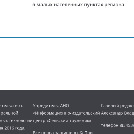
в малых населенных пунктах региона
тельство о
Учредитель: АНО
Главный редакт
еральной
«Информационно-издательский
Александр Вла
нных технологий
центр «Сельский труженик»
телефон 8(34539
я 2016 года.
Все права защищены © При