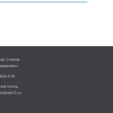
ор: Снопов
димирович
)23-4-70
нной почты
yst@obl72.ru