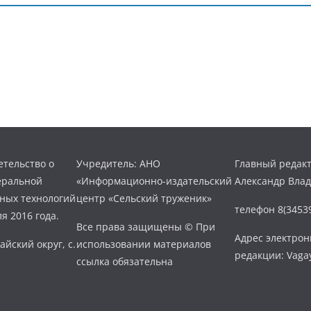
тельство о
Учредитель: АНО
Главный редакт
еральной
«Информационно-издательский
Александр Вла
нных технологий
центр «Сельский труженик»
телефон 8(34539
я 2016 года.
Все права защищены © При
Адрес электро
айский округ, с.
использовании материалов
редакции: Vaga
ссылка обязательна