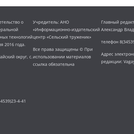
тельство о
Учредитель: АНО
Главный редакт
еральной
«Информационно-издательский
Александр Вла
нных технологий
центр «Сельский труженик»
телефон 8(34539
я 2016 года.
Все права защищены © При
Адрес электро
айский округ, с.
использовании материалов
редакции: Vaga
ссылка обязательна
4539)23-4-41