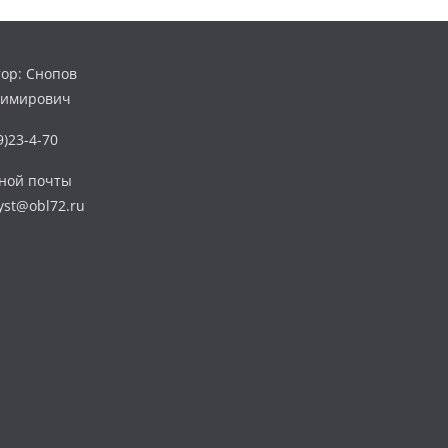
ор: Снопов
димирович
)23-4-70
нной почты
yst@obl72.ru