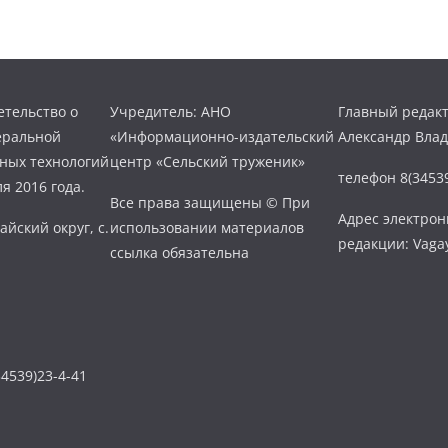
тельство о
Учредитель: АНО
Главный редакт
еральной
«Информационно-издательский
Александр Вла
нных технологий
центр «Сельский труженик»
телефон 8(34539
я 2016 года.
Все права защищены © При
Адрес электро
айский округ, с.
использовании материалов
редакции: Vaga
ссылка обязательна
4539)23-4-41