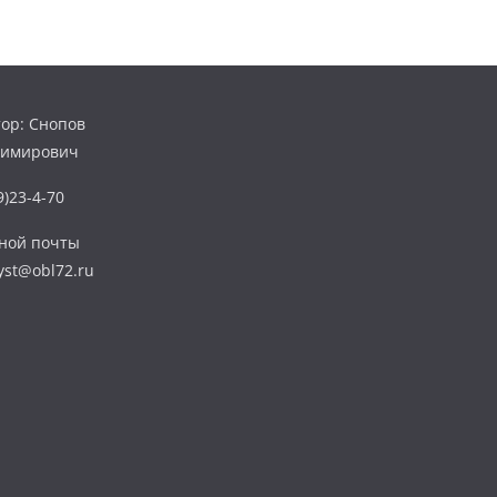
ор: Снопов
димирович
)23-4-70
нной почты
yst@obl72.ru