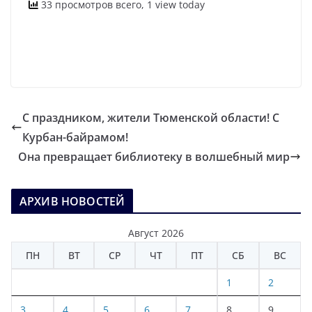
33 просмотров всего, 1 view today
С праздником, жители Тюменской области! С
Курбан-байрамом!
Она превращает библиотеку в волшебный мир
АРХИВ НОВОСТЕЙ
Август 2026
ПН
ВТ
СР
ЧТ
ПТ
СБ
ВС
1
2
3
4
5
6
7
8
9