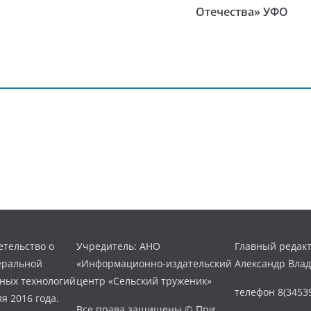
Отечества» УФО
тельство о
Учредитель: АНО
Главный редакт
еральной
«Информационно-издательский
Александр Вла
нных технологий
центр «Сельский труженик»
телефон 8(34539
я 2016 года.
Все права защищены © При