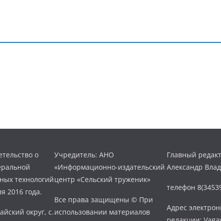
тельство о
Учредитель: АНО
Главный редакт
еральной
«Информационно-издательский
Александр Вла
нных технологий
центр «Сельский труженик»
телефон 8(34539
я 2016 года.
Все права защищены © При
Адрес электро
айский округ, с.
использовании материалов
редакции: Vaga