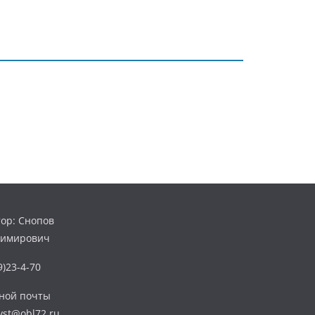
ор: Снопов
димирович
)23-4-70
нной почты
yst@obl72.ru