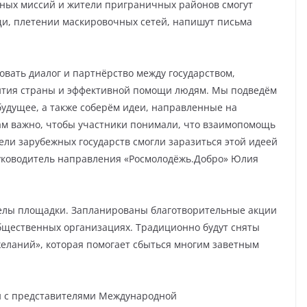
ных миссий и жители приграничных районов смогут
щи, плетении маскировочных сетей, напишут письма
овать диалог и партнёрство между государством,
ития страны и эффективной помощи людям. Мы подведём
будущее, а также соберём идеи, направленные на
ам важно, чтобы участники понимали, что взаимопомощь
тели зарубежных государств смогли заразиться этой идеей
руководитель направления «Росмолодёжь.Добро» Юлия
елы площадки. Запланированы благотворительные акции
общественных организациях. Традиционно будут сняты
еланий», которая помогает сбыться многим заветным
чи с представителями Международной