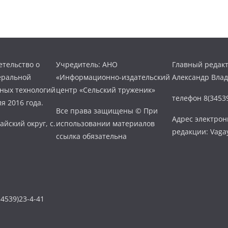
тельство о
Учредитель: АНО
Главный редакт
еральной
«Информационно-издательский
Александр Вла
нных технологий
центр «Сельский труженик»
телефон 8(34539
я 2016 года.
Все права защищены © При
Адрес электро
айский округ, с.
использовании материалов
редакции: Vaga
ссылка обязательна
4539)23-4-41