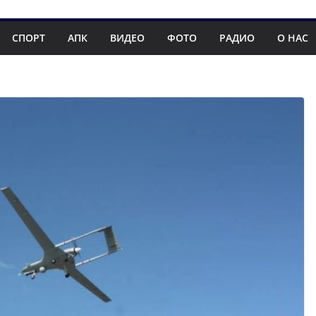
СПОРТ
АПК
ВИДЕО
ФОТО
РАДИО
О НАС