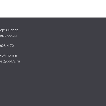
ор: Снопов
димирович
)23-4-70
нной почты
yst@obl72.ru