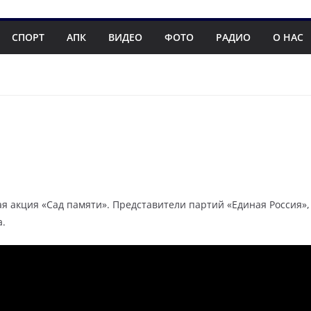
СПОРТ
АПК
ВИДЕО
ФОТО
РАДИО
О НАС
ая акция «Сад памяти». Представители партий «Единая Россия»
а.