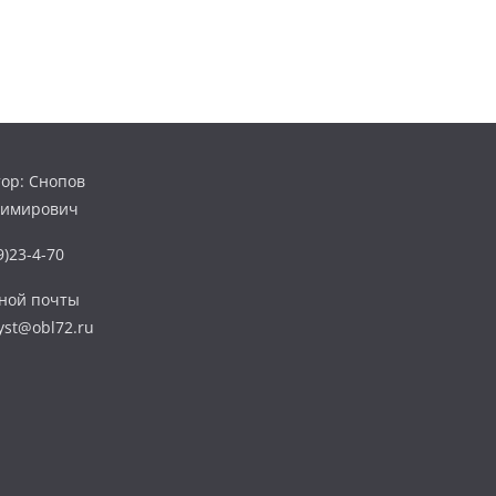
ор: Снопов
димирович
)23-4-70
нной почты
yst@obl72.ru