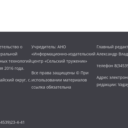
тельство о
Учредитель: АНО
Главный редакт
еральной
«Информационно-издательский
Александр Вла
нных технологий
центр «Сельский труженик»
телефон 8(34539
я 2016 года.
Все права защищены © При
Адрес электро
айский округ, с.
использовании материалов
редакции: Vaga
ссылка обязательна
4539)23-4-41