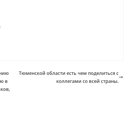
я
анию
Тюменской области есть чем поделиться с
ю в
коллегами со всей страны.
ков,