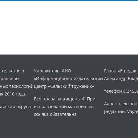
тельство о
Учредитель: АНО
Главный редакт
еральной
«Информационно-издательский
Александр Вла
нных технологий
центр «Сельский труженик»
телефон 8(34539
я 2016 года.
Все права защищены © При
Адрес электро
айский округ, с.
использовании материалов
редакции: Vaga
ссылка обязательна