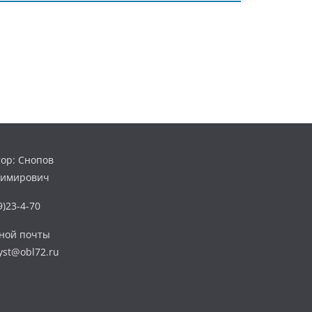
ор: Снопов
димирович
)23-4-70
нной почты
yst@obl72.ru