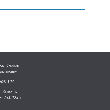
ор: Снопов
димирович
)23-4-70
нной почты
yst@obl72.ru