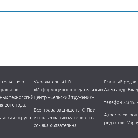
тельство о
Учредитель: АНО
Главный редакт
еральной
«Информационно-издательский
Александр Вла
нных технологий
центр «Сельский труженик»
телефон 8(34539
я 2016 года.
Все права защищены © При
Адрес электро
айский округ, с.
использовании материалов
редакции: Vaga
ссылка обязательна