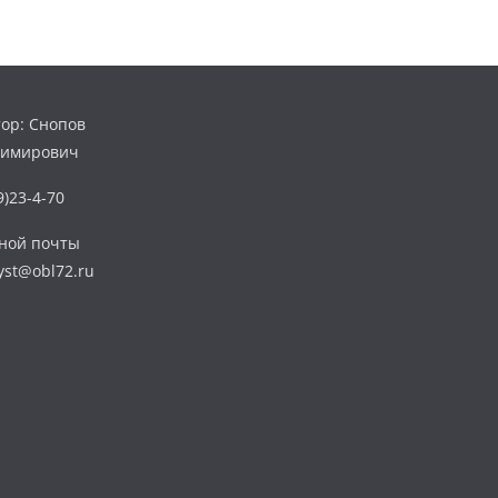
ор: Снопов
димирович
)23-4-70
нной почты
yst@obl72.ru