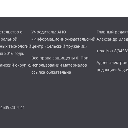
тельство о
Учредитель: АНО
Главный редакт
еральной
«Информационно-издательский
Александр Вла
нных технологий
центр «Сельский труженик»
телефон 8(34539
я 2016 года.
Все права защищены © При
Адрес электро
айский округ, с.
использовании материалов
редакции: Vaga
ссылка обязательна
4539)23-4-41