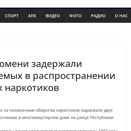
СПОРТ
АПК
ВИДЕО
ФОТО
РАДИО
О НАС
Тюмени задержали
емых в распространении
 наркотиков
ю за незаконным оборотом наркотиков задержали двух
котиками в многоквартирном доме на улице Республики.
одежды ранее неоднократно судимого мужчины 1987 года