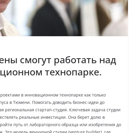
ены смогут работать над
ционном технопарке.
проектами в инновационном технопарке как только
пуса в Тюмени. Помогать доводить бизнес-идеи до
ая региональная стартап-студия. Ключевая задача студии
ществлять реальные инвестиции. Она берет долю в
ройти путь от лабораторного образца или изобретения до
 Это модель венчурной студии (venture builder), где