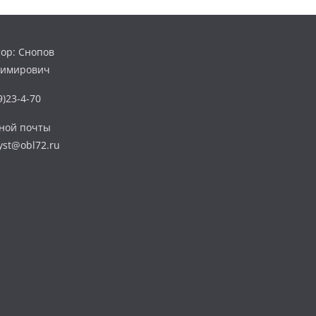
ор: Снопов
димирович
)23-4-70
нной почты
yst@obl72.ru