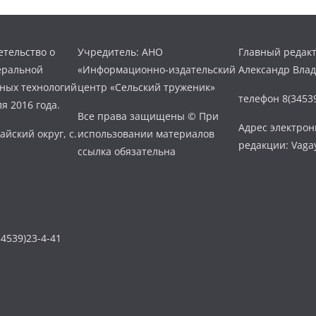
тельство о
Учредитель: АНО
Главный редакт
еральной
«Информационно-издательский
Александр Вла
нных технологий
центр «Сельский труженик»
телефон 8(34539
я 2016 года.
Все права защищены © При
Адрес электро
айский округ, с.
использовании материалов
редакции: Vaga
ссылка обязательна
4539)23-4-41