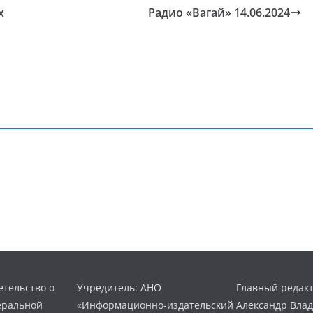
х
Радио «Вагай» 14.06.2024
тельство о
Учредитель: АНО
Главный редакт
еральной
«Информационно-издательский
Александр Вла