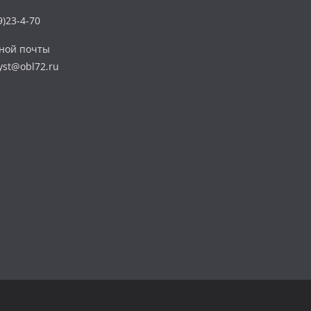
)23-4-70
нной почты
yst@obl72.ru