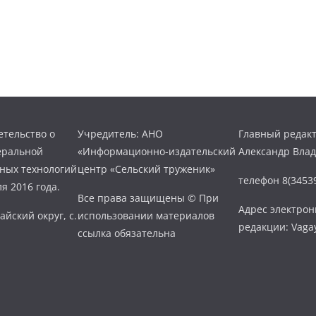
тельство о
Учредитель: АНО
Главный редакт
еральной
«Информационно-издательский
Александр Вла
нных технологий
центр «Сельский труженик»
телефон 8(34539
я 2016 года.
Все права защищены © При
Адрес электро
айский округ, с.
использовании материалов
редакции: Vaga
ссылка обязательна