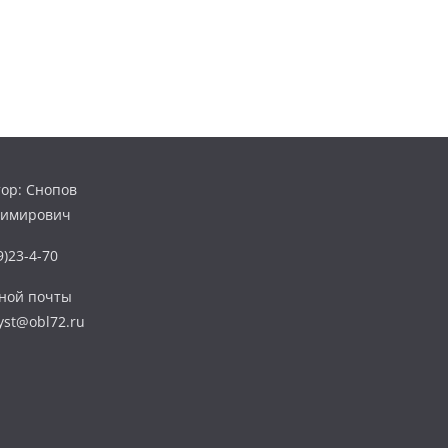
ор: Снопов
димирович
)23-4-70
нной почты
yst@obl72.ru