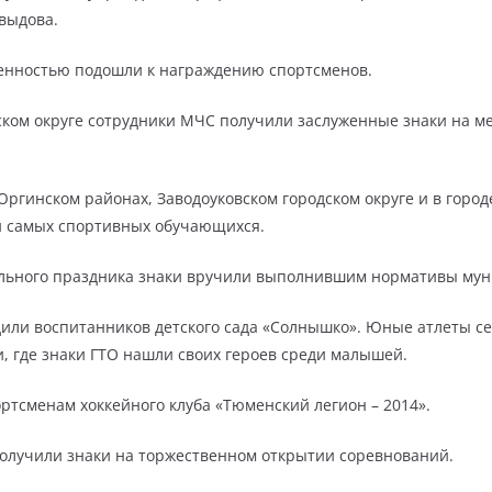
выдова.
твенностью подошли к награждению спортсменов.
ском округе сотрудники МЧС получили заслуженные знаки на 
Юргинском районах, Заводоуковском городском округе и в горо
и самых спортивных обучающихся.
ального праздника знаки вручили выполнившим нормативы му
или воспитанников детского сада «Солнышко». Юные атлеты сел
, где знаки ГТО нашли своих героев среди малышей.
ртсменам хоккейного клуба «Тюменский легион – 2014».
лучили знаки на торжественном открытии соревнований.