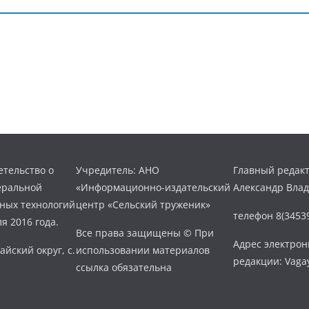
тельство о
Учредитель: АНО
Главный редакт
еральной
«Информационно-издательский
Александр Вла
нных технологий
центр «Сельский труженик»
телефон 8(34539
я 2016 года.
Все права защищены © При
Адрес электро
айский округ, с.
использовании материалов
редакции: Vaga
ссылка обязательна