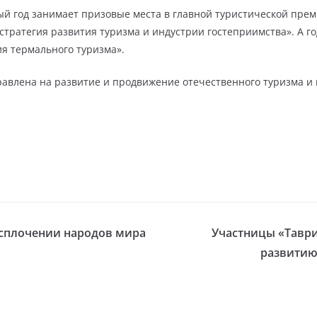
ый год занимает призовые места в главной туристической прем
тратегия развития туризма и индустрии гостеприимства». А г
я термального туризма».
равлена на развитие и продвижение отечественного туризма и
сплочении народов мира
Участницы «Таври
развитию