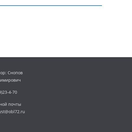
ор: Снопов
димирович
)23-4-70
нной почты
yst@obl72.ru