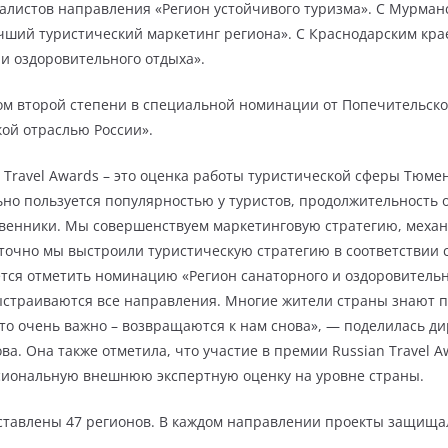
налистов направления «Регион устойчивого туризма». С Мурман
чший туристический маркетинг региона». С Краснодарским крае
 и оздоровительного отдыха».
ом второй степени в специальной номинации от Попечительског
кой отраслью России».
n Travel Awards – это оценка работы туристической сферы Тю
но пользуется популярностью у туристов, продолжительность о
твенники. Мы совершенствуем маркетинговую стратегию, механ
о точно мы выстроили туристическую стратегию в соответствии
тся отметить номинацию «Регион санаторного и оздоровительн
выстраиваются все направления. Многие жители страны знают 
о очень важно – возвращаются к нам снова», — поделилась д
. Она также отметила, что участие в премии Russian Travel Awa
сиональную внешнюю экспертную оценку на уровне страны.
дставлены 47 регионов. В каждом направлении проекты защища