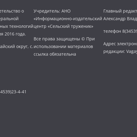
тельство о
Учредитель: АНО
Главный редакт
еральной
«Информационно-издательский
Александр Вла
нных технологий
центр «Сельский труженик»
телефон 8(34539
я 2016 года.
Все права защищены © При
Адрес электро
айский округ, с.
использовании материалов
редакции: Vaga
ссылка обязательна
4539)23-4-41