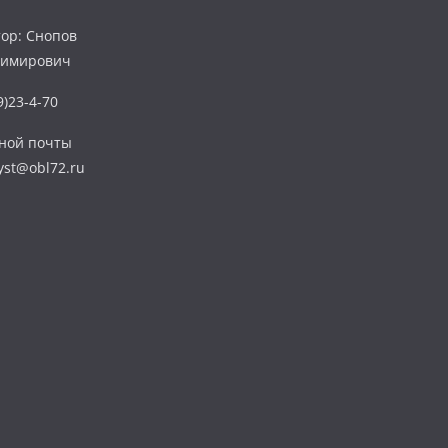
ор: Снопов
димирович
)23-4-70
нной почты
yst@obl72.ru