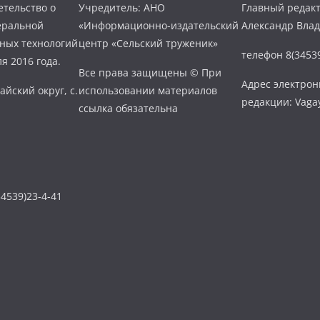
тельство о
Учредитель: АНО
Главный редакт
еральной
«Информационно-издательский
Александр Вла
нных технологий
центр «Сельский труженик»
телефон 8(34539
я 2016 года.
Все права защищены © При
Адрес электро
айский округ, с.
использовании материалов
редакции: Vaga
ссылка обязательна
4539)23-4-41