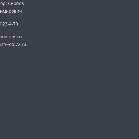
ор: Снопов
димирович
)23-4-70
нной почты
yst@obl72.ru