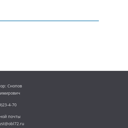
ор: Снопов
димирович
)23-4-70
нной почты
yst@obl72.ru