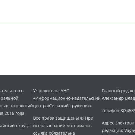
тельство о
Учредитель: АНО
Главный редакт
еральной
«Информационно-издательский
Александр Вла
нных технологий
центр «Сельский труженик»
телефон 8(34539
я 2016 года.
Все права защищены © При
Адрес электро
айский округ, с.
использовании материалов
редакции: Vaga
ссылка обязательна