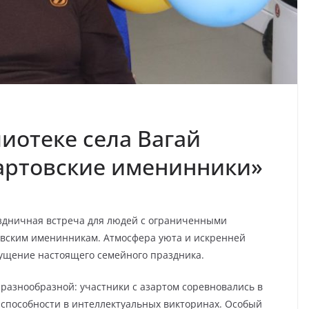
иотеке села Вагай
артовские именинники»
аздничная встреча для людей с ограниченными
вским именинникам. Атмосфера уюта и искренней
щущение настоящего семейного праздника.
азнообразной: участники с азартом соревновались в
и способности в интеллектуальных викторинах. Особый