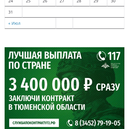
24
25
26
27
28
29
30
31
« Июл