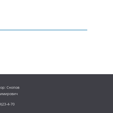
ор: Снопов
димирович
)23-4-70