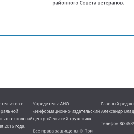
районного Совета ветеранов.
тельство о
Учредитель: АНО
Главный редакт
еральной
«Информационно-издательский
Александр Вла
нных технологий
центр «Сельский труженик»
телефон 8(34539
я 2016 года.
Все права защищены © При