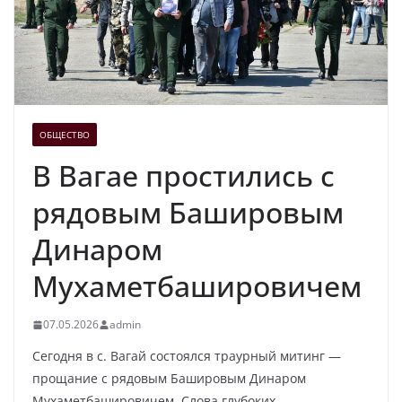
ОБЩЕСТВО
В Вагае простились с
рядовым Башировым
Динаром
Мухаметбашировичем
07.05.2026
admin
Сегодня в с. Вагай состоялся траурный митинг —
прощание с рядовым Башировым Динаром
Мухаметбашировичем. Слова глубоких