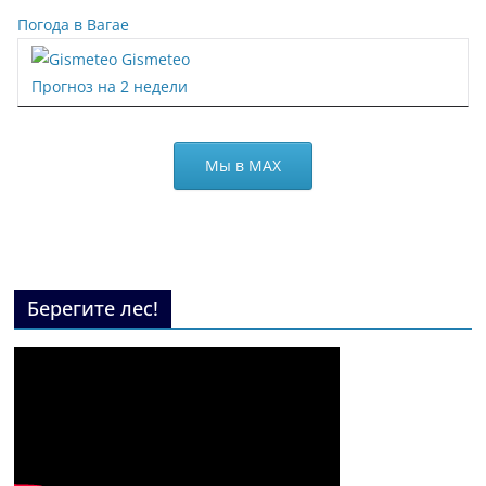
Погода в Вагае
Gismeteo
Прогноз на 2 недели
Мы в МАХ
Берегите лес!