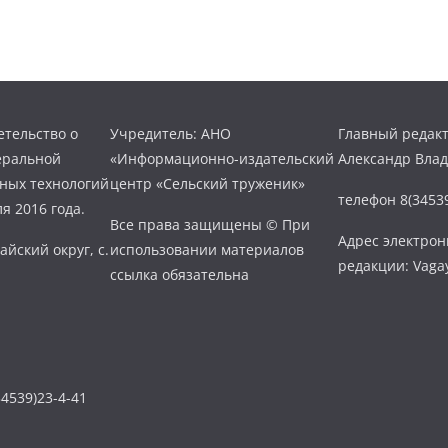
тельство о
Учредитель: АНО
Главный редакт
еральной
«Информационно-издательский
Александр Вла
нных технологий
центр «Сельский труженик»
телефон 8(34539
я 2016 года.
Все права защищены © При
Адрес электро
айский округ, с.
использовании материалов
редакции: Vaga
ссылка обязательна
4539)23-4-41