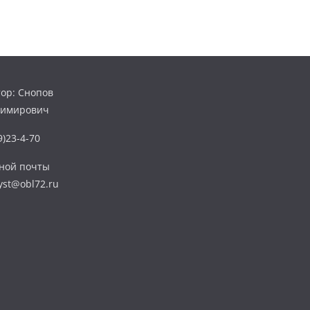
ор: Снопов
димирович
)23-4-70
нной почты
yst@obl72.ru