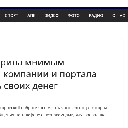
СПОРТ
АПК
ВИДЕО
ФОТО
РАДИО
О НАС
ерила мнимым
 компании и портала
 своих денег
оровский» обратилась местная жительница, которая
бщения по телефону с незнакомцами, ялуторовчанка