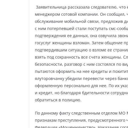
Заявительница рассказала следователю, что 
менеджером сотовой компании. Он сообщил, чт
обслуживание мобильной связи, предложив ди
с ним потерпевшей стали поступать смс-сооб
подтверждения ее данных, она озвучила звони
госуслуг женщины взломан. Затем общение пр
подтвердившим ситуацию о взломе ее страни
взять под сохранность все счета женщины. 
безопасности, разговор с ним состоялся по 
пытаются оформить на нее кредиты и похитит
ялуторовчанку убедили перевести через банк
оформленную персонально для нее. По их ука
и кредит, но благодаря бдительности сотрудн
обратиться в полицию.
По данному факту следственным отделом МО М
признакам преступления, предусмотренного ч
Федерации «Мошенничество». Наказание согла