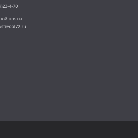
)23-4-70
нной почты
yst@obl72.ru