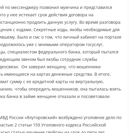
ей по мессенджеру позвонил мужчина и представился
о у нее истекает срок действия договора на
станционно продлить данную услугу. Во время разговора
щения с кодами. Секретные коды, якобы необходимые для
вшему. Было и смс о том, что личный кабинет на портале
одолжилось уже с мнимыми оператором госуслуг,
цы, специалистом федерального банка, который пытался
Следующим звеном был якобы сотрудник службы
видеосвязи. Он заверил женщину, что мошенники
ь имеющиеся на картах денежные средства. В итоге,
омат сумму с ее кредитной карты на виртуальную,
занию, чтобы опередить мошенников, она пыталась взять
ика банка в займе женщине отказали и посоветовали
ВД России «Ялуторовский» возбуждено уголовное дело по
астью 2 статьи 159 Уголовного кодекса Российской
сно статьи-лишение свободы на срок до пяти лет.