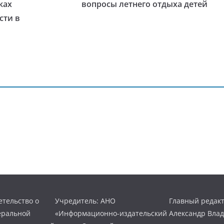
ках
вопросы летнего отдыха детей
сти в
тельство о
Учредитель: АНО
Главный редакт
еральной
«Информационно-издательский
Александр Вла