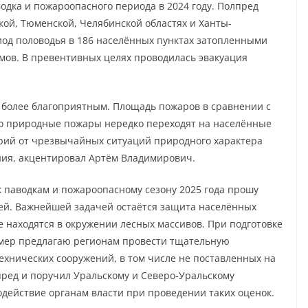
одка и пожароопасного периода в 2024 году. Полпред
кой, Тюменской, Челябинской областях и Ханты-
иод половодья в 186 населённых пунктах затопленными
мов. В превентивных целях проводилась эвакуация
 более благоприятным. Площадь пожаров в сравнении с
ако природные пожары нередко переходят на населённые
орий от чрезвычайных ситуаций природного характера
ния, акцентировал Артём Владимирович.
 паводкам и пожароопасному сезону 2025 года прошу
лей. Важнейшей задачей остаётся защита населённых
ые находятся в окружении лесных массивов. При подготовке
 мер предлагаю регионам провести тщательную
хнических сооружений, в том числе не поставленных на
пред и поручил Уральскому и Северо-Уральскому
одействие органам власти при проведении таких оценок.