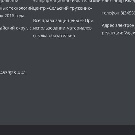
еральной
«Информационно-издательский
Александр Вла
нных технологий
центр «Сельский труженик»
телефон 8(34539
я 2016 года.
Все права защищены © При
Адрес электро
айский округ, с.
использовании материалов
редакции: Vaga
ссылка обязательна
4539)23-4-41