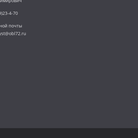
димирович
)23-4-70
нной почты
yst@obl72.ru