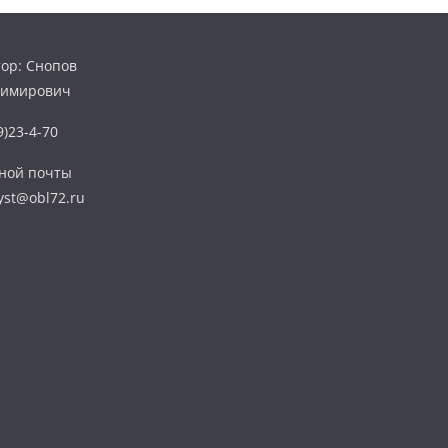
ор: Снопов
димирович
)23-4-70
нной почты
yst@obl72.ru