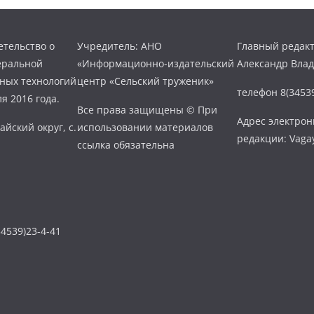
тельство о
Учредитель: АНО
Главный редакт
еральной
«Информационно-издательский
Александр Вла
нных технологий
центр «Сельский труженик»
телефон 8(34539
я 2016 года.
Все права защищены © При
Адрес электро
айский округ, с.
использовании материалов
редакции: Vaga
ссылка обязательна
4539)23-4-41