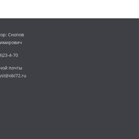
ор: Снопов
димирович
)23-4-70
нной почты
yst@obl72.ru