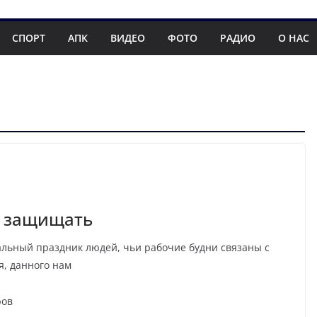
СПОРТ
АПК
ВИДЕО
ФОТО
РАДИО
О НАС
ес защищать
альный праздник людей, чьи рабочие будни связаны с
я, данного нам
ров