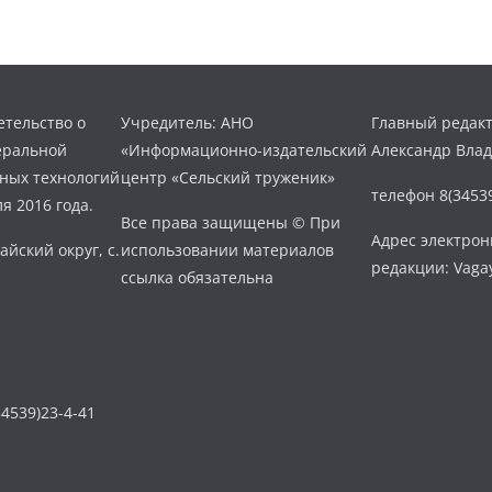
тельство о
Учредитель: АНО
Главный редакт
еральной
«Информационно-издательский
Александр Вла
нных технологий
центр «Сельский труженик»
телефон 8(34539
я 2016 года.
Все права защищены © При
Адрес электро
айский округ, с.
использовании материалов
редакции: Vaga
ссылка обязательна
4539)23-4-41