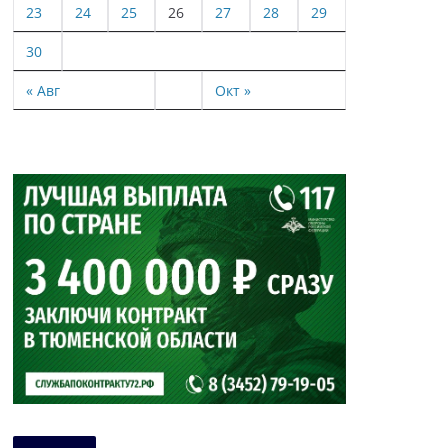
23
24
25
26
27
28
29
30
« Авг
Окт »