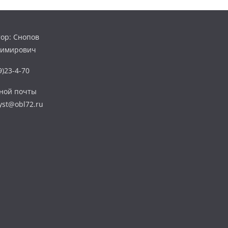
ор: Снопов
димирович
)23-4-70
нной почты
yst@obl72.ru