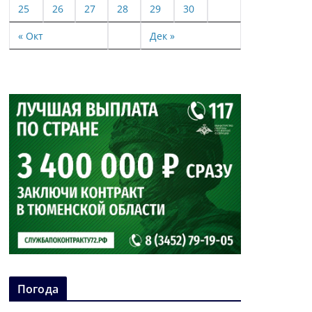
25
26
27
28
29
30
« Окт
Дек »
Погода