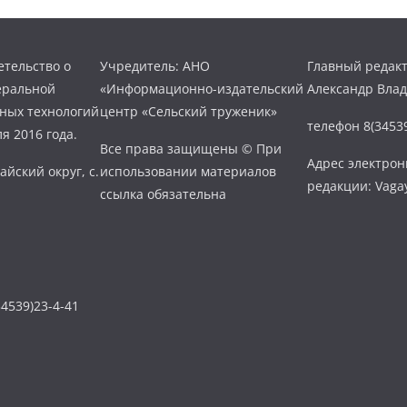
тельство о
Учредитель: АНО
Главный редакт
еральной
«Информационно-издательский
Александр Вла
нных технологий
центр «Сельский труженик»
телефон 8(34539
я 2016 года.
Все права защищены © При
Адрес электро
айский округ, с.
использовании материалов
редакции: Vaga
ссылка обязательна
4539)23-4-41