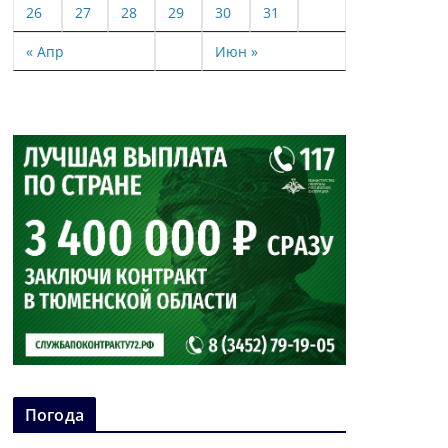
26
27
28
29
30
31
« Апр
Июн »
Погода