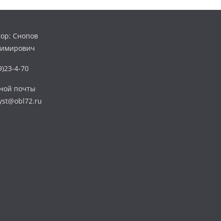
ор: Снопов
димирович
)23-4-70
нной почты
yst@obl72.ru