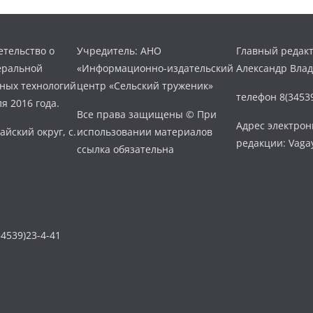
тельство о
Учредитель: АНО
Главный редакт
еральной
«Информационно-издательский
Александр Вла
нных технологий
центр «Сельский труженик»
телефон 8(34539
я 2016 года.
Все права защищены © При
Адрес электро
айский округ, с.
использовании материалов
редакции: Vaga
ссылка обязательна
4539)23-4-41